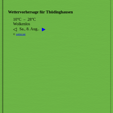
Wettervorhersage für Thüdinghausen
10°C – 28°C
Wolkenlos
◁
▶
Sa., 8. Aug..
©
wetter.net