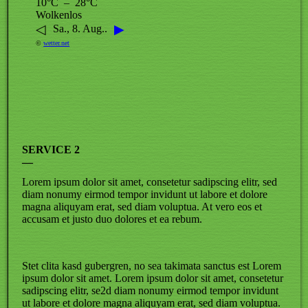
10°C – 28°C
Wolkenlos
◁
▶
Sa., 8. Aug..
©
wetter.net
SERVICE 2
—
Lorem ipsum dolor sit amet, consetetur sadipscing elitr, sed
diam nonumy eirmod tempor invidunt ut labore et dolore
magna aliquyam erat, sed diam voluptua. At vero eos et
accusam et justo duo dolores et ea rebum.
Stet clita kasd gubergren, no sea takimata sanctus est Lorem
ipsum dolor sit amet. Lorem ipsum dolor sit amet, consetetur
sadipscing elitr, se2d diam nonumy eirmod tempor invidunt
ut labore et dolore magna aliquyam erat, sed diam voluptua.