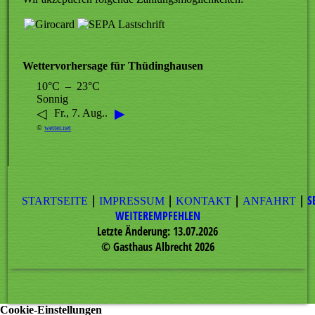
Wettervorhersage für Thüdinghausen
10°C – 23°C
Sonnig
◁
▶
Fr., 7. Aug..
©
wetter.net
|
|
|
|
S
STARTSEITE
IMPRESSUM
KONTAKT
ANFAHRT
WEITEREMPFEHLEN
Letzte Änderung: 13.07.2026
©
Gasthaus Albrecht
2026
Cookie-Einstellungen